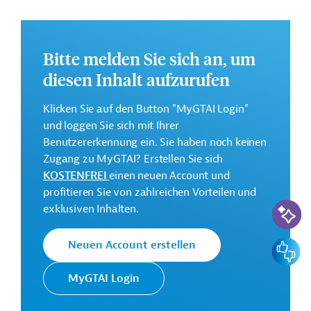
bestehende Abwasserbehandlungsanlagen saniert
werden.
Weitere Informationen zu dem geplanten Projekt finden
Bitte melden Sie sich an, um
Sie auf der
Webseite der EIB
.
diesen Inhalt aufzurufen
GTAI informiert über die
EIB
: Schwerpunkte, Regularien
und praktische Hinweise zur Geschäftsanbahnung.
Klicken Sie auf den Button "MyGTAI Login"
Gesamtkosten:
und loggen Sie sich mit Ihrer
300 Millionen Euro (voraussichtlich)
Benutzererkennung ein. Sie haben noch keinen
Zugang zu MyGTAI? Erstellen Sie sich
Geberbeitrag:
KOSTENFREI
einen neuen Account und
150 Millionen Euro (voraussichtlich; Darlehen)
profitieren Sie von zahlreichen Vorteilen und
KI-Suc
exklusiven Inhalten.
Kontaktadressen
Feedbac
Neuen Account erstellen
MyGTAI Login
Die EIB vertritt die