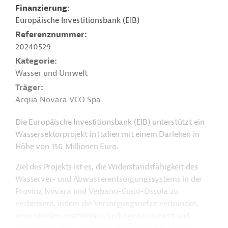
Finanzierung
Europäische Investitionsbank (EIB)
Referenznummer
20240529
Kategorie
Wasser und Umwelt
Träger
Acqua Novara VCO Spa
Die Europäische Investitionsbank (EIB) unterstützt ein
Wassersektorprojekt in Italien mit einem Darlehen in
Höhe von 150 Millionen Euro.
Ziel des Projekts ist es, die Widerstandsfähigkeit des
Wasserver- und Abwasserentsorgungssystems in der
Provinz Novara und
Verbano-Cusio-Ossola zu
verbessern, indem die Versorgungsnetze verbunden,
neue Quellen erschlossen, Leckagen reduziert und