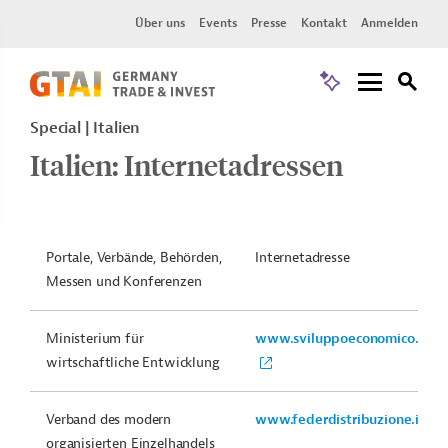
Über uns
Events
Presse
Kontakt
Anmelden
Special
Italien
Italien: Internetadressen
Portale, Verbände, Behörden,
Internetadresse
Messen und Konferenzen
Ministerium für
www.sviluppoeconomico.gov.i
wirtschaftliche Entwicklung
Verband des modern
www.federdistribuzione.it/
organisierten Einzelhandels