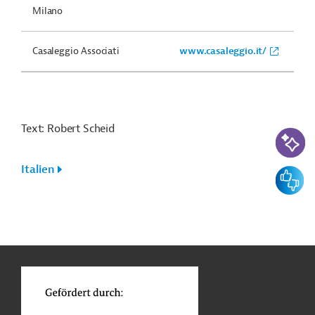
Milano
Casaleggio Associati
www.casaleggio.it/
Text: Robert Scheid
KI-Suc
Italien
Feedbac
n
Funktionen
o