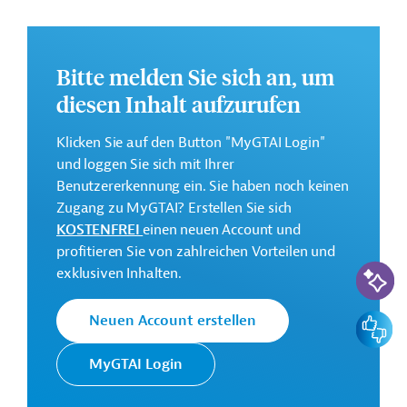
Weitere Informationen über das
Jahresaktionsprogramm finden Sie in den
Originaldokumenten, die zum Download bereitstehen.
Bitte melden Sie sich an, um
Bei Fragen wenden Sie sich bitte an das Brüsseler Büro
diesen Inhalt aufzurufen
von Germany Trade & Invest unter bruessel@gtai.de.
Klicken Sie auf den Button "MyGTAI Login"
Gesamtkosten:
und loggen Sie sich mit Ihrer
9,5 Millionen Euro
Benutzererkennung ein. Sie haben noch keinen
Geberbeitrag:
Zugang zu MyGTAI? Erstellen Sie sich
9,5 Millionen Euro
KOSTENFREI
einen neuen Account und
profitieren Sie von zahlreichen Vorteilen und
KI-Suc
Kontaktadresse
exklusiven Inhalten.
Feedbac
Neuen Account erstellen
Europäische
MyGTAI Login
Generaldirektion Internationale
Kommission
Partnerschaften (GD INTPA)