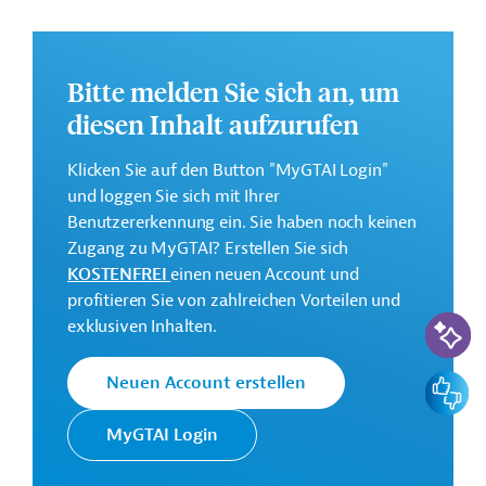
Infrastruktur der Stadt Kingston vorgesehen.
Dieses Projekt gehört zu der
EU-
Konnektivitätsinitiative Global Gateway
.
Bitte melden Sie sich an, um
Weitere Informationen über das
diesen Inhalt aufzurufen
Jahresaktionsprogramm finden Sie in den
Originaldokumenten, die zum Download bereitstehen.
Klicken Sie auf den Button "MyGTAI Login"
und loggen Sie sich mit Ihrer
Bei Fragen wenden Sie sich bitte an das Brüsseler Büro
Benutzererkennung ein. Sie haben noch keinen
von Germany Trade & Invest unter projekte@gtai.de.
Zugang zu MyGTAI? Erstellen Sie sich
Geberbeitrag:
KOSTENFREI
einen neuen Account und
16 Millionen Euro
profitieren Sie von zahlreichen Vorteilen und
KI-Suc
exklusiven Inhalten.
Kontaktadresse
Feedbac
Neuen Account erstellen
MyGTAI Login
Europäische