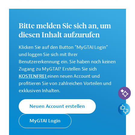
Binnenvertriebene und die lokale Bevölkerung sowie
Trainings, Schulungen und Aufklärungsarbeit zu den
Themen Wasser und Hygiene für einen verbesserten
Kinderschutz, zu finanzieren.
Bitte melden Sie sich an, um
Geberbeitrag:
diesen Inhalt aufzurufen
7,5 Millionen Euro (Zuschuss; vorgesehen)
Klicken Sie auf den Button "MyGTAI Login"
Das Entwicklungsprojekt soll bis 2026 durchgeführt
und loggen Sie sich mit Ihrer
werden.
Benutzererkennung ein. Sie haben noch keinen
GTAI informiert über die
KfW
: Schwerpunkte,
Zugang zu MyGTAI? Erstellen Sie sich
Regularien und praktische Hinweise zur
KOSTENFREI
einen neuen Account und
Geschäftsanbahnung.
profitieren Sie von zahlreichen Vorteilen und
KI-Suc
exklusiven Inhalten.
Kontaktadressen
Feedbac
Neuen Account erstellen
MyGTAI Login