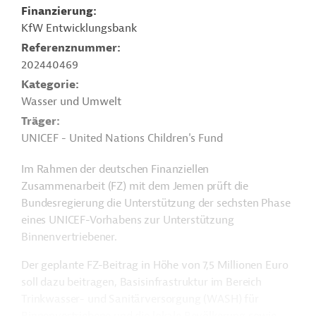
Finanzierung
KfW Entwicklungsbank
Referenznummer
202440469
Kategorie
Wasser und Umwelt
Träger
UNICEF - United Nations Children's Fund
Im Rahmen der deutschen Finanziellen
Zusammenarbeit (FZ) mit dem Jemen prüft die
Bundesregierung die Unterstützung der sechsten Phase
eines UNICEF-Vorhabens zur Unterstützung
Binnenvertriebener.
Der geplante FZ-Beitrag in Höhe von 7,5 Millionen Euro
soll dazu beitragen, Basisinfrastruktur im Bereich
Trinkwasser- und Sanitärversorgung (WASH) für