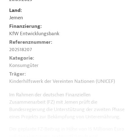
Land
Jemen
Finanzierung
KfW Entwicklungsbank
Referenznummer
202518207
Kategorie
Konsumgüter
Träger
Kinderhilfswerk der Vereinten Nationen (UNICEF)
Im Rahmen der deutschen Finanziellen
Zusammenarbeit (FZ) mit Jemen prüft die
Bundesregierung die Unterstützung der zweiten Phase
eines Projekts zur Bekämpfung von Unterernährung.
Der geplante FZ-Beitrag in Höhe von 15 Millionen Euro
soll dazu beitragen, systemstärkende und