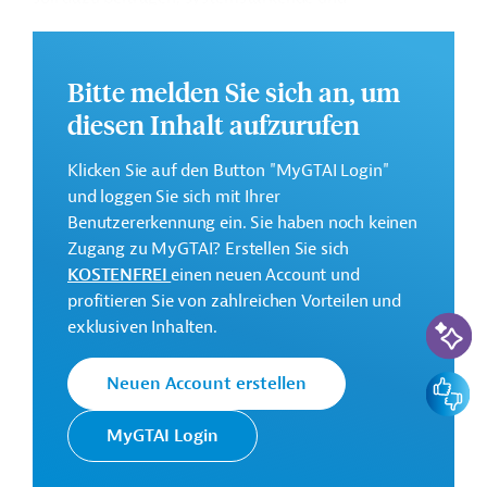
kapazitätssteigernde Maßnahmen sowie Aktivitäten
zur Verbesserung des Zugangs zu hochwertigen
präventiven Ernährungsdiensten zur Reduzierung von
Bitte melden Sie sich an, um
chronischer Unterernährung im Jemen, zu finanzieren.
diesen Inhalt aufzurufen
Geberbeitrag:
15 Millionen Euro (Zuschuss; vorgesehen)
Klicken Sie auf den Button "MyGTAI Login"
und loggen Sie sich mit Ihrer
Das Entwicklungsprojekt soll bis 2028 durchgeführt
Benutzererkennung ein. Sie haben noch keinen
werden.
Zugang zu MyGTAI? Erstellen Sie sich
GTAI informiert über die
KfW
: Schwerpunkte,
KOSTENFREI
einen neuen Account und
Regularien und praktische Hinweise zur
profitieren Sie von zahlreichen Vorteilen und
KI-Suc
Geschäftsanbahnung.
exklusiven Inhalten.
Kontaktadressen
Feedbac
Neuen Account erstellen
MyGTAI Login