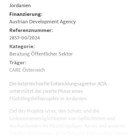
Jordanien
Finanzierung
Austrian Development Agency
Referenznummer
2857-00/2024
Kategorie
Beratung Öffentlicher Sektor
Träger
CARE Österreich
Die österreichische Entwicklungsagentur ADA
unterstützt die zweite Phase eines
Flüchtlingshilfeprojekts in Jordanien.
Ziel des Projekts ist es, den Schutz und die
Einkommensmöglichkeiten von Geflüchteten und
Asylsuchenden im Flüchtlingslager Azraq und anderen
Städten in Jordanien zu verbessern. Dazu sollen kleinste