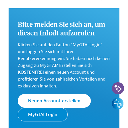
und kleine Unternehmen gefördert und Fortbildungen
angeboten werden. Der Fokus liegt dabei auf Frauen
und Mädchen.
Bitte melden Sie sich an, um
Die Durchführung des Projekts ist bis September 2026
diesen Inhalt aufzurufen
geplant.
Weitere Informationen zu dem Entwicklungsprojekt
Klicken Sie auf den Button "MyGTAI Login"
finden Sie auf der
Webseite der ADA
.
und loggen Sie sich mit Ihrer
Benutzererkennung ein. Sie haben noch keinen
GTAI informiert über die
ADA
: Schwerpunkte,
Zugang zu MyGTAI? Erstellen Sie sich
Regularien und praktische Hinweise zur
KOSTENFREI
einen neuen Account und
Geschäftsanbahnung.
profitieren Sie von zahlreichen Vorteilen und
KI-Suc
Geberbeitrag:
exklusiven Inhalten.
1 Million Euro
Feedbac
Neuen Account erstellen
Kontaktadressen
MyGTAI Login