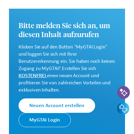
Gemeinden, sowie der sozialen Kohäsion in den
aufnehmenden Gemeinden, zu stärken.
Angestrebte zentrale Ergebnisse der Zusammenarbeit
Bitte melden Sie sich an, um
sind
diesen Inhalt aufzurufen
Lernunterstützung für eingeschulte und nicht
eingeschulte Kinder, technische Kurse und Angebote,
Klicken Sie auf den Button "MyGTAI Login"
die die Sozialkompetenz stärken sowie Trainings für
und loggen Sie sich mit Ihrer
Jugendliche, die den Eintritt in das Berufsleben
Benutzererkennung ein. Sie haben noch keinen
erhöhen können, inkl. Transportmöglichkeiten für die
Zugang zu MyGTAI? Erstellen Sie sich
Kinder
KOSTENFREI
einen neuen Account und
Frühkindliche Erziehungsangebote für Eltern und
profitieren Sie von zahlreichen Vorteilen und
KI-Suc
psychosoziale Betreuung
exklusiven Inhalten.
Gegebenenfalls Angebote z.B. für syrische
Geflüchtete mit Rückkehrwunsch
Feedbac
Neuen Account erstellen
Übergabe der Verantwortung und Durchführung des
Programms von UNICEF an MoSD als Projektträger
MyGTAI Login
Geberbeitrag: