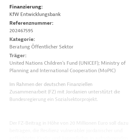
Finanzierung
KfW Entwicklungsbank
Referenznummer
202467595
Kategorie
Beratung Öffentlicher Sektor
Träger
United Nations Children's Fund (UNICEF); Ministry of
Planning and International Cooperation (MoPIC)
Im Rahmen der deutschen Finanziellen
Zusammenarbeit (FZ) mit Jordanien unterstützt die
Bundesregierung ein Sozialsektorprojekt.
Der FZ-Beitrag in Höhe von 20 Millionen Euro soll dazu
beitragen, die Resilienz vulnerabler jordanischer und
geflüchteter Kinder und Jugendlicher in aufnehmenden