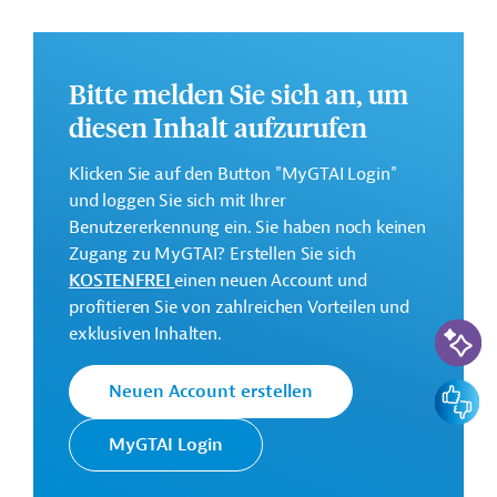
Stärkung der Menschenrechte und der
Rechtsstaatlichkeit in Jordanien, Verbesserung des
Zugangs zu Rechtsberatung für Flüchtlinge sowie
Bitte melden Sie sich an, um
der Transparenz und Rechenschaftspflicht des
Justizsystems;
diesen Inhalt aufzurufen
Stärkung der Widerstandsfähigkeit der
Klicken Sie auf den Button "MyGTAI Login"
Aufnahmegemeinschaften und Flüchtlinge in
und loggen Sie sich mit Ihrer
Nordjordanien durch Beschäftigungsförderung und
Benutzererkennung ein. Sie haben noch keinen
Armutsbekämpfung sowie die Bereitstellung von
Zugang zu MyGTAI? Erstellen Sie sich
Dienstleistungsangeboten.
KOSTENFREI
einen neuen Account und
Weitere Informationen über die Sondermaßnahme
profitieren Sie von zahlreichen Vorteilen und
KI-Suc
finden Sie im Originaldokument, das zum Download
exklusiven Inhalten.
bereitsteht.
Feedbac
Neuen Account erstellen
Bei Fragen wenden Sie sich bitte an das Brüsseler Büro
von Germany Trade & Invest unter bruessel@gtai.de.
MyGTAI Login
Gesamtkosten:
29 Millionen Euro