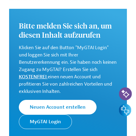
mit einer Kapazität von 100 Megawatt sowie ein
Batterie-Energiespeichersystem mit einer Kapazität
von 100 Megawatt und einer Speicherdauer von vier
Stunden.
Bitte melden Sie sich an, um
diesen Inhalt aufzurufen
Weitere Informationen zu dem Entwicklungsprojekt
finden Sie auf der
Webseite der EBRD
.
Klicken Sie auf den Button "MyGTAI Login"
GTAI informiert über die
EBRD
: Schwerpunkte,
und loggen Sie sich mit Ihrer
Regularien und praktische Hinweise zur
Benutzererkennung ein. Sie haben noch keinen
Geschäftsanbahnung.
Zugang zu MyGTAI? Erstellen Sie sich
KOSTENFREI
einen neuen Account und
Kontaktadresse
profitieren Sie von zahlreichen Vorteilen und
KI-Suc
exklusiven Inhalten.
Feedbac
Neuen Account erstellen
Europäische
Die EBRD finanziert
MyGTAI Login
Bank für
Investitionsvorhaben in
Wiederaufbau
Mitteleuropa, Zentralasien und im