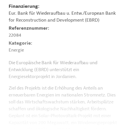
Finanzierung
Eur. Bank für Wiederaufbau u. Entw./European Bank
for Reconstruction and Development (EBRD)
Referenznummer
22084
Kategorie
Energie
Die Europäische Bank für Wiederaufbau und
Entwicklung (EBRD) unterstützt ein
Energiesektorprojekt in Jordanien.
Ziel des Projekts ist die Erhöhung des Anteils an
erneuerbaren Energien im nationalen Stromnetz. Dies
soll das Wirtschaftswachstum stärken, Arbeitsplätze
schaffen und ökologische Nachhaltigkeit fördern.
Geplant ist ein Solar-Photovoltaik-Projekt mit einer
Kapazität von 200 Megawatt, ein Windenergieprojekt