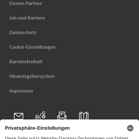
Unsere Partner
die neuesten öffentlichen Ausschreibungen und Projekte
aus der ganzen Welt - direkt in Ihr Postfach.
Job und Karriere
Jetzt einrichten lassen
Datenschutz
Cookie-Einstellungen
Barrierefreiheit
Hinweisgebersystem
Impressum
Folgen Sie uns auf