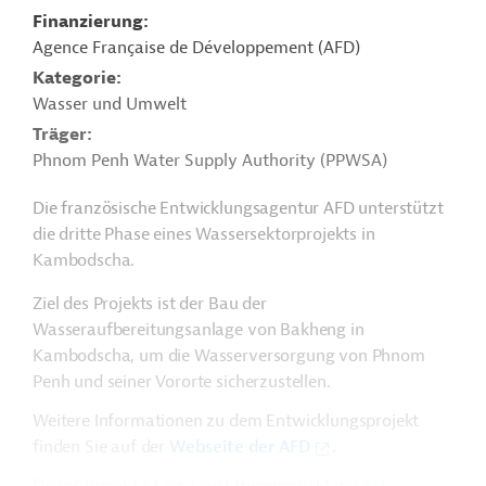
Finanzierung
Agence Française de Développement (AFD)
Kategorie
Wasser und Umwelt
Träger
Phnom Penh Water Supply Authority (PPWSA)
Die französische Entwicklungsagentur AFD unterstützt
die dritte Phase eines Wassersektorprojekts in
Kambodscha.
Ziel des Projekts ist der Bau der
Wasseraufbereitungsanlage von Bakheng in
Kambodscha, um die Wasserversorgung von
Phnom
Penh und seiner Vororte sicherzustellen.
Weitere Informationen zu dem Entwicklungsprojekt
finden Sie auf der
Webseite der AFD
.