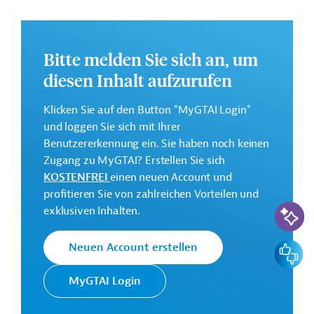
Dieses Projekt ist ein Leuchtturmprojekt der
EU-
Konnektivitätsinitiative Global Gateway
für 2023.
GTAI informiert über die
AFD
: Schwerpunkte,
Bitte melden Sie sich an, um
Regularien und praktische Hinweise zur
Geschäftsanbahnung.
diesen Inhalt aufzurufen
Geberbeitrag:
Klicken Sie auf den Button "MyGTAI Login"
120 Millionen Euro
und loggen Sie sich mit Ihrer
Benutzererkennung ein. Sie haben noch keinen
Kontaktadressen
Zugang zu MyGTAI? Erstellen Sie sich
KOSTENFREI
einen neuen Account und
profitieren Sie von zahlreichen Vorteilen und
KI-Suc
exklusiven Inhalten.
Die AFD finanziert und
Feedbac
Neuen Account erstellen
begleitet
Französische
Transformationsprozesse in
MyGTAI Login
Entwicklungsagentur
ihren Partnerländern mit dem
AFD
Ziel, eine nachhaltigere und