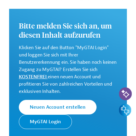
die Lebensmittelsicherheit und die Zertifizierung von
Lebensmitteln geschaffen werden.
Bitte melden Sie sich an, um
Weitere Informationen zu dem geplanten Projekt finden
Sie auf der
Webseite der EIB
.
diesen Inhalt aufzurufen
GTAI informiert über die
EIB
: Schwerpunkte, Regularien
Klicken Sie auf den Button "MyGTAI Login"
und praktische Hinweise zur Geschäftsanbahnung.
und loggen Sie sich mit Ihrer
Gesamtkosten:
Benutzererkennung ein. Sie haben noch keinen
147 Millionen Euro (voraussichtlich)
Zugang zu MyGTAI? Erstellen Sie sich
KOSTENFREI
einen neuen Account und
Geberbeitrag:
profitieren Sie von zahlreichen Vorteilen und
60 Millionen Euro (voraussichtlich; Darlehen)
KI-Suc
exklusiven Inhalten.
Kontaktadressen
Feedbac
Neuen Account erstellen
MyGTAI Login