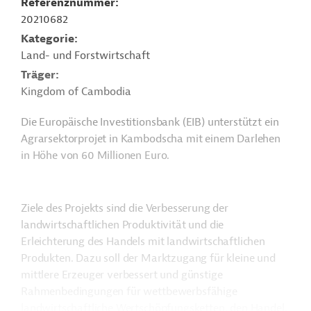
Referenznummer
20210682
Kategorie
Land- und Forstwirtschaft
Träger
Kingdom of Cambodia
Die Europäische Investitionsbank (EIB) unterstützt ein
Agrarsektorprojet in Kambodscha mit einem Darlehen
in Höhe von 60 Millionen Euro.
Ziele des Projekts sind die Verbesserung der
landwirtschaftlichen Produktivität und die
Erleichterung des Handels mit landwirtschaftlichen
Produkten. Dazu soll der Marktzugang für kleine und
mittlere Erzeuger verbessert und günstige
Rahmenbedingungen für wettbewerbsfähige
landwirtschaftliche Wertschöpfungsketten, den Handel,