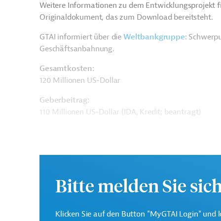
Weitere Informationen zu dem Entwicklungsprojekt f
Originaldokument, das zum Download bereitsteht.
GTAI informiert über die
W
eltbankgruppe
: Schwerpu
Geschäftsanbahnung.
Gesamtkosten:
120 Millionen US-Dollar
Geberbeitrag:
110 Millionen US-Dollar (IDA, Kredit; beantragt)
Kontaktadressen
Bitte melden Sie sic
Klicken Sie auf den Button "MyGTAI Login" und l
Die Weltbankgruppe ist 
Weltbank