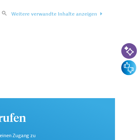
Weitere verwandte Inhalte anzeigen
KI-Su
Feedba
urufen
keinen Zugang zu