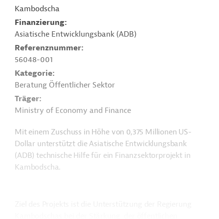
Kambodscha
Finanzierung
Asiatische Entwicklungsbank (ADB)
Referenznummer
56048-001
Kategorie
Beratung Öffentlicher Sektor
Träger
Ministry of Economy and Finance
Mit einem Zuschuss in Höhe von 0,375 Millionen US-
Dollar unterstützt die Asiatische Entwicklungsbank
(ADB) technische Hilfe für ein Finanzsektorprojekt in
Kambodscha.
Ziel des Projekts ist die Unterstützung der Regierung
Kambodschas bei der Stärkung der öffentlichen