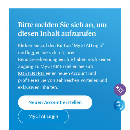
Finanzen und der Entwicklung des Kapitalmarkts
voranzutreiben. Ferner sollen Maßnahmen zur
verstärkten Mobilisierung inländischer Ressourcen
Bitte melden Sie sich an, um
ergriffen werden.
diesen Inhalt aufzurufen
Weitere Informationen zu dem Entwicklungsprojekt
finden Sie auf der
Webseite der ADB
und im
Klicken Sie auf den Button "MyGTAI Login"
Originaldokument, das zum Download bereitsteht.
und loggen Sie sich mit Ihrer
Benutzererkennung ein. Sie haben noch keinen
GTAI informiert über die
ADB
: Schwerpunkte,
Zugang zu MyGTAI? Erstellen Sie sich
Regularien und praktische Hinweise zur
KOSTENFREI
einen neuen Account und
Geschäftsanbahnung.
profitieren Sie von zahlreichen Vorteilen und
KI-Suc
Gesamtkosten:
exklusiven Inhalten.
0,75 Millionen US-Dollar
Feedbac
Neuen Account erstellen
Geberbeitrag:
0,75 Millionen US-Dollar (Zuschuss)
MyGTAI Login
Kontaktadressen