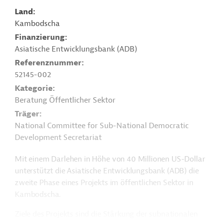
Land
Kambodscha
Finanzierung
Asiatische Entwicklungsbank (ADB)
Referenznummer
52145-002
Kategorie
Beratung Öffentlicher Sektor
Träger
National Committee for Sub-National Democratic
Development Secretariat
Mit einem Darlehen in Höhe von 40 Millionen US-Dollar
unterstützt die Asiatische Entwicklungsbank (ADB) die
zweite Phase eines Projekts im öffentlichen Sektor in
Kambodscha.
Ziele des Projekts sind die Stärkung der subnationalen