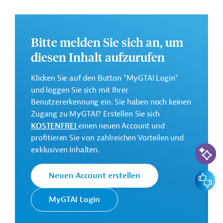
Haushaltsplanung, der öffentlichen Finanzverwaltung
sowie die Dezentralisierung der öffentlichen
Verwaltung in Kambodscha.
Bitte melden Sie sich an, um
Weitere Informationen zu dem geplanten
diesen Inhalt aufzurufen
Entwicklungsprojekt finden Sie auf der
Webseite der
ADB
und im Originaldokument, das zum Download
Klicken Sie auf den Button "MyGTAI Login"
bereitsteht.
und loggen Sie sich mit Ihrer
Gesamtbetrag:
Benutzererkennung ein. Sie haben noch keinen
40 Millionen US-Dollar
Zugang zu MyGTAI? Erstellen Sie sich
KOSTENFREI
einen neuen Account und
Geberbeitrag:
profitieren Sie von zahlreichen Vorteilen und
40 Millionen US-Dollar (Darlehen)
KI-Suc
exklusiven Inhalten.
Kontaktadressen
Feedbac
Neuen Account erstellen
MyGTAI Login
Die ADB ist die wichtigste