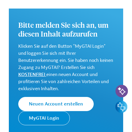
Kontaktadressen
Bitte melden Sie sich an, um
diesen Inhalt aufzurufen
Die JICA setzt die Finanzielle
Klicken Sie auf den Button "MyGTAI Login"
Zusammenarbeit (FZ) Japans
und loggen Sie sich mit Ihrer
im Auftrag der Regierung
Benutzererkennung ein. Sie haben noch keinen
um. Ziele der Agentur sind
Zugang zu MyGTAI? Erstellen Sie sich
Japanische
die Unterstützung des
KOSTENFREI
einen neuen Account und
Entwicklungsagentur
sozioökonomischen
profitieren Sie von zahlreichen Vorteilen und
(JICA)
Wachstums in
KI-Suc
exklusiven Inhalten.
Entwicklungsländern und die
Förderung der
Feedbac
Neuen Account erstellen
internationalen
Zusammenarbeit.
MyGTAI Login
Ministry of Health