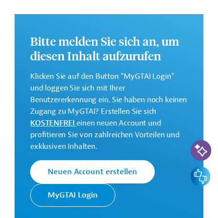
Mathematik verbessert sowie institutionelle und
schulische Führungs- und Verwaltungskompetenzen
aufgebaut werden.
Bitte melden Sie sich an, um
Weitere Informationen zu dem geplanten
Entwicklungsprojekt finden Sie auf der
Webseite der
diesen Inhalt aufzurufen
ADB
.
Klicken Sie auf den Button "MyGTAI Login"
Geberbeitrag:
und loggen Sie sich mit Ihrer
70 Millionen US-Dollar (Darlehen)
Benutzererkennung ein. Sie haben noch keinen
Zugang zu MyGTAI? Erstellen Sie sich
Kontaktadressen
KOSTENFREI
einen neuen Account und
profitieren Sie von zahlreichen Vorteilen und
KI-Suc
exklusiven Inhalten.
Die ADB ist die wichtigste
Feedbac
Neuen Account erstellen
Asiatische
multilaterale
Entwicklungsbank
Finanzierungsinstitution für
MyGTAI Login
(ADB)
Projekte in der Region Asien und
Pazifik.