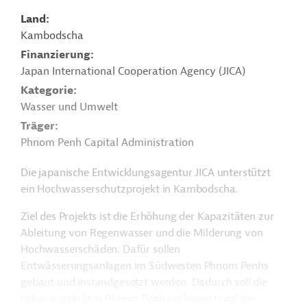
Land
Kambodscha
Finanzierung
Japan International Cooperation Agency (JICA)
Kategorie
Wasser und Umwelt
Träger
Phnom Penh Capital Administration
Die japanische Entwicklungsagentur JICA unterstützt
ein Hochwasserschutzprojekt in Kambodscha.
Ziel des Projekts ist die Erhöhung der Kapazitäten zur
Ableitung von Regenwasser und die Milderung von
Hochwasserschäden. Dafür sollen
Entwässerungsanlagen im Südwesten Phnom Penhs
gebaut und instandgesetzt werden. Dadurch soll die
Lebensqualität in Phnom Penh verbessert und die