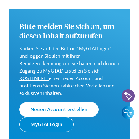
industrielle Entwicklung gefördert werden.
Im Rahmen des Projekts soll ein neuer
Entwässerungskanal gebaut, ein bestehender
Bitte melden Sie sich an, um
instandgesetzt, ein Rückhaltebecken sowie eine
Pumpstation gebaut sowie Gerät zum Betrieb und zur
diesen Inhalt aufzurufen
Wartung von Kanälen und Pumpstationen beschafft
werden. Ferner sollen verschiedene
Klicken Sie auf den Button "MyGTAI Login"
Beratungsleistungen (Auslegung der Arbeiten,
und loggen Sie sich mit Ihrer
Unterstützung des Ausschreibungsverfahrens,
Benutzererkennung ein. Sie haben noch keinen
Bauaufsicht, Verbesserung der Betriebs- und
Zugang zu MyGTAI? Erstellen Sie sich
Wartungsfähigkeit etc.) ausgeschrieben werden.
KOSTENFREI
einen neuen Account und
profitieren Sie von zahlreichen Vorteilen und
Die Durchführung des Projekts ist bis Dezember 2032
KI-Suc
exklusiven Inhalten.
geplant.
Weitere Informationen zu dem Entwicklungsprojekt
Feedbac
Neuen Account erstellen
finden Sie auf der
Webseite der JICA
.
MyGTAI Login
GTAI informiert über die
JICA
: Schwerpunkte,
Regularien und praktische Hinweise zur