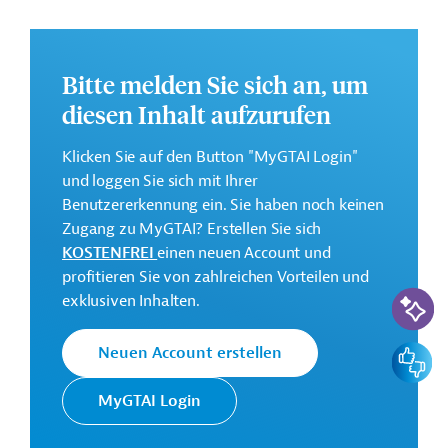
Finanzmittel, zum Beispiel zur Errichtung von
Frauenhäusern, bereitgestellt und institutionelle
Strukturen gestärkt werden.
Bitte melden Sie sich an, um
Weitere Informationen zu dem Entwicklungsprojekt
diesen Inhalt aufzurufen
finden Sie auf der
Webseite der ADB.
GTAI informiert über die
ADB
: Schwerpunkte,
Klicken Sie auf den Button "MyGTAI Login"
Regularien und praktische Hinweise zur
und loggen Sie sich mit Ihrer
Geschäftsanbahnung.
Benutzererkennung ein. Sie haben noch keinen
Zugang zu MyGTAI? Erstellen Sie sich
Gesamtkosten:
KOSTENFREI
einen neuen Account und
19,74 Millionen US-Dollar
profitieren Sie von zahlreichen Vorteilen und
KI-Suc
Geberbeitrag:
exklusiven Inhalten.
10 Millionen US-Dollar (Zuschuss)
Feedbac
Neuen Account erstellen
Kontaktadressen
MyGTAI Login