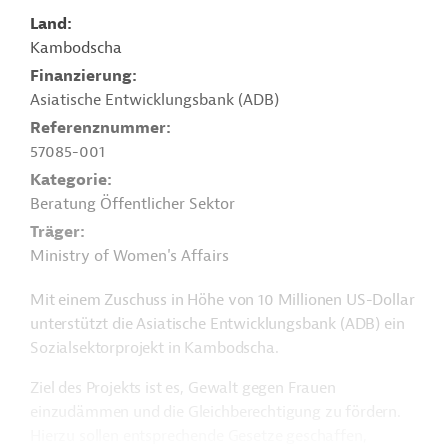
Land
Kambodscha
Finanzierung
Asiatische Entwicklungsbank (ADB)
Referenznummer
57085-001
Kategorie
Beratung Öffentlicher Sektor
Träger
Ministry of Women's Affairs
Mit einem Zuschuss in Höhe von 10 Millionen US-Dollar
unterstützt die Asiatische Entwicklungsbank (ADB) ein
Sozialsektorprojekt in Kambodscha.
Ziel des Projekts ist es, Gewalt gegen Frauen
einzudämmen und die Gleichberechtigung zu fördern.
Hierzu sollen entsprechende Gesetze geschaffen,