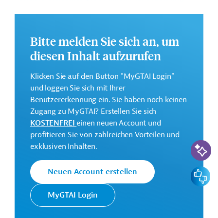
Investment“
Investionssumme:
Bitte melden Sie sich an, um
73 Millionen US-Dollar
diesen Inhalt aufzurufen
Kontaktadresse
Klicken Sie auf den Button "MyGTAI Login"
und loggen Sie sich mit Ihrer
Benutzererkennung ein. Sie haben noch keinen
Zugang zu MyGTAI? Erstellen Sie sich
KOSTENFREI
einen neuen Account und
Siltech
Projektträger
profitieren Sie von zahlreichen Vorteilen und
KI-Suc
exklusiven Inhalten.
Feedbac
Neuen Account erstellen
Kanada
Kunststoff, -produkte
MyGTAI Login
Bau, übergreifend