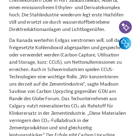
Chemiekonzern Dow in Fort Saskatchewan, Alberta,
einen emissionsfreien Ethylen- und Derivatekomplex
hoch. Die Stahlindustrie wiederum legt erste Hochöfen
KI-Suc
still und ersetzt sie durch wasserstoffbetriebene
Direktreduktionsanlagen und Lichtbogenöfen.
Feedbac
Da Kanada weiterhin Erdgas verstromen will, soll das
freigesetzte Kohlendioxid abgespalten und gespeichert
oder verwendet werden (Carbon Capture, Utilisation
and Storage, kurz: CCUS), um Nettonullemissionen zu
erreichen. Auch in Schwerindustrien spielen CCUS-
Technologien eine wichtige Rolle. „Wir konzentrieren
uns derzeit auf die Zementindustrie“, sagte Madison
Savilow von Carbon Upcycling gegenüber GTAI am
Rande des Globe Forum. Das Techunternehmen aus
Calgary nutzt mineralisiertes CO
₂
als Rohstoff für
Klinkerersatz in der Zementindustrie. „Diese Materialien
verringern den CO
₂
-Fußabdruck in der
Zementproduktion und sind gleichzeitig
leistungsstärker.“ Der Erfolg gibt Carbon Upcycling