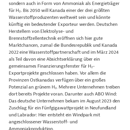
sondern auch in Form von Ammoniak als Energieträger
für H
₂
. Bis 2050 will Kanada einer der drei größten
Wasserstoffproduzenten weltweit sein und könnte
künftig ein bedeutender Exporteur werden. Deutschen
Herstellern von Elektrolyse- und
Brennstoffzellentechnik eröffnen sich hier gute
Marktchancen, zumal die Bundesrepublik und Kanada
2022 eine Wasserstoffpartnerschaft und im März 2024
als Teil davon eine Absichtserklärung über ein
gemeinsames Finanzierungsfenster für H
₂
-
Exportprojekte geschlossen haben. Vor allem die
Provinzen Ostkanadas verfügen über ein großes
Potenzial an grünem H
₂
. Mehrere Unternehmen treiben
dort bereits Projekte voran. Darunter auch ABO Wind:
Das deutsche Unternehmen bekam im August 2023 den
Zuschlag für ein Fünfgigawattprojekt in Neufundland
und Labrador: Hier entsteht ein Windpark mit
angeschlossener Wasserstoff- und
Ammoniakproduktion.