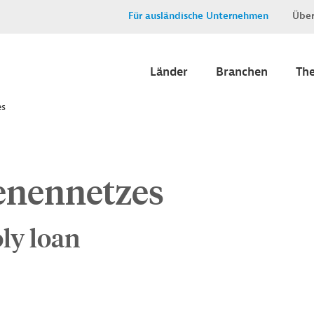
Für ausländische Unternehmen
Über
Länder
Branchen
Th
es
enennetzes
ly loan