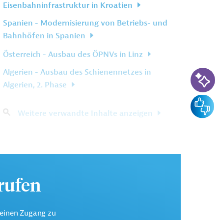
Eisenbahninfrastruktur in Kroatien
Spanien - Modernisierung von Betriebs- und
Bahnhöfen in Spanien
Österreich - Ausbau des ÖPNVs in Linz
KI-Su
Algerien - Ausbau des Schienennetzes in
Algerien, 2. Phase
Feedba
Weitere verwandte Inhalte anzeigen
urufen
keinen Zugang zu