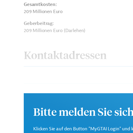
Gesamtkosten:
209 Millionen Euro
Geberbeitrag:
209 Millionen Euro (Darlehen)
Kontaktadressen
Europäische Bank für
Die EBRD finanziert Inv
Wiederaufbau und
südlichen und östlichen
Entwicklung (EBRD)
Bitte melden Sie sic
Kazakhstan Temir Zholy
Projektträger
Klicken Sie auf den Button "MyGTAI Login" und l
National Company