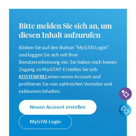
Ziel des Projekts ist der Bau einer 604 km langen 500
Bitte melden Sie sich an, um
kV-Freileitung zwischen den Städten Ulke und
Karabatan im Westen des Landes. Ferner soll in
diesen Inhalt aufzurufen
Karabatan eine 500 kV-Umspannstation gebaut, eine
220 kV-Schaltanlage ausgebaut und
an der
Klicken Sie auf den Button "MyGTAI Login"
Umspannstation in Ulke eine 500 kV-Schaltanlage
und loggen Sie sich mit Ihrer
gebaut werden.
Benutzererkennung ein. Sie haben noch keinen
Zugang zu MyGTAI? Erstellen Sie sich
Weitere Informationen zu dem geplanten
KOSTENFREI
einen neuen Account und
Entwicklungsprojekt finden Sie auf der
Webseite der
profitieren Sie von zahlreichen Vorteilen und
EBRD
.
KI-Suc
exklusiven Inhalten.
GTAI informiert über die
EBRD
: Schwerpunkte,
Regularien und praktische Hinweise zur
Feedbac
Neuen Account erstellen
Geschäftsanbahnung.
MyGTAI Login
Gesamtkosten:
376 Millionen Euro