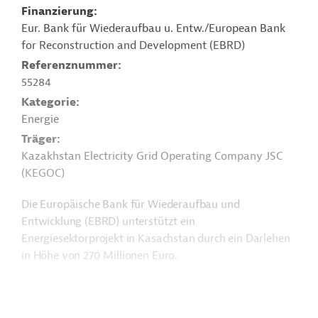
Finanzierung
Eur. Bank für Wiederaufbau u. Entw./European Bank
for Reconstruction and Development (EBRD)
Referenznummer
55284
Kategorie
Energie
Träger
Kazakhstan Electricity Grid Operating Company JSC
(KEGOC)
Die Europäische Bank für Wiederaufbau und
Entwicklung (EBRD) unterstützt ein
Energiesektorprojekt in Kasachstan durch ein Darlehen
in Höhe von 270 Millionen Euro.