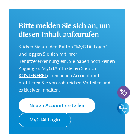
Fokus liegt auf den Regionen Akmola, Turkestanskaya,
Westkasachstan und Ostkasachstan. Des Weiteren ist
u.a. die Unterstützung im Projektmanagement
vorgesehen.
Bitte melden Sie sich an, um
Die Durchführung des Projekts ist von Februar 2024 bis
diesen Inhalt aufzurufen
Dezember 2028 geplant.
Klicken Sie auf den Button "MyGTAI Login"
Weitere Informationen zu dem Entwicklungsprojekt
und loggen Sie sich mit Ihrer
finden Sie auf der
Webseite der Weltbankgruppe
Benutzererkennung ein. Sie haben noch keinen
und im Originaldokument, das zum Download
Zugang zu MyGTAI? Erstellen Sie sich
bereitsteht.
KOSTENFREI
einen neuen Account und
GTAI informiert über die
W
eltbankgruppe
:
profitieren Sie von zahlreichen Vorteilen und
KI-Suc
Schwerpunkte, Regularien und praktische Hinweise zur
exklusiven Inhalten.
Geschäftsanbahnung.
Feedbac
Neuen Account erstellen
Gesamtkosten:
128,68 Millionen US-Dollar
MyGTAI Login
Geberbeitrag:
92,43 Millionen US-Dollar (IBRD, Darlehen)