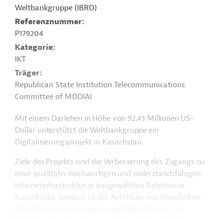
Weltbankgruppe (IBRD)
Referenznummer
P179204
Kategorie
IKT
Träger
Republican State Institution Telecommunications
Committee of MDDIAI
Mit einem Darlehen in Höhe von 92,43 Millionen US-
Dollar unterstützt die Weltbankgruppe ein
Digitalisierungsprojekt in Kasachstan.
Ziele des Projekts sind die Verbesserung des Zugangs zu
einer qualitativ hochwertigen und widerstandsfähigen
Internetinfrastruktur in ausgewählten Gebieten in
Kasachstan. Geplant ist der Anschluss von Haushalten,
öffentlichen Einrichtungen und Unternehmen. Der