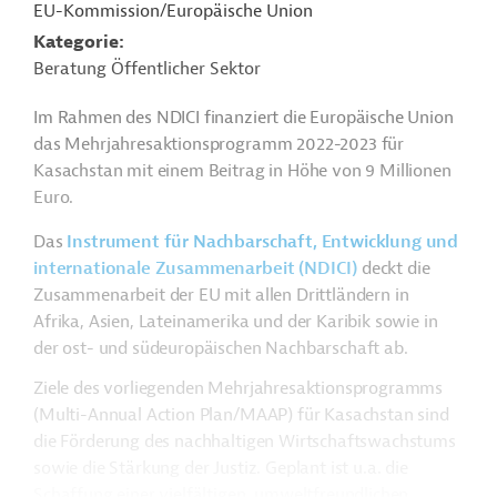
EU-Kommission/Europäische Union
Kategorie
Beratung Öffentlicher Sektor
Im Rahmen des NDICI finanziert die Europäische Union
das Mehrjahresaktionsprogramm 2022-2023 für
Kasachstan mit einem Beitrag in Höhe von 9 Millionen
Euro.
Das
Instrument für Nachbarschaft, Entwicklung und
internationale Zusammenarbeit (NDICI)
deckt die
Zusammenarbeit der EU mit allen Drittländern in
Afrika, Asien, Lateinamerika und der Karibik sowie in
der ost- und südeuropäischen Nachbarschaft ab.
Ziele des vorliegenden Mehrjahresaktionsprogramms
(Multi-Annual Action Plan/MAAP) für Kasachstan sind
die Förderung des nachhaltigen Wirtschaftswachstums
sowie die Stärkung der Justiz. Geplant ist u.a. die
Schaffung einer vielfältigen, umweltfreundlichen