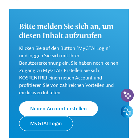
Kreislaufwirtschaft sowie die Unterstützung des
Übergangs von Kohlenutzung zu umweltfreundlicheren
Alternativen. Des Weiteren ist die Stärkung der
Bitte melden Sie sich an, um
gesetzlichen Rahmenbedingungen und der öffentlichen
diesen Inhalt aufzurufen
Verwaltung geplant. Dies soll zur Förderung der
Menschenrechte, Arbeitnehmerrechte sowie der
Klicken Sie auf den Button "MyGTAI Login"
Gerechtigkeit für die Bevölkerung beitragen.
und loggen Sie sich mit Ihrer
Weitere Informationen über das
Benutzererkennung ein. Sie haben noch keinen
Mehrjahresaktionsprogramm finden Sie in den
Zugang zu MyGTAI? Erstellen Sie sich
Originaldokumenten, die zum Download bereitstehen.
KOSTENFREI
einen neuen Account und
profitieren Sie von zahlreichen Vorteilen und
Bei Fragen wenden Sie sich bitte an das Brüsseler Büro
KI-Suc
exklusiven Inhalten.
von Germany Trade & Invest unter bruessel@gtai.de.
Gesamtkosten:
Feedbac
Neuen Account erstellen
9 Millionen Euro
MyGTAI Login
Kontaktadresse