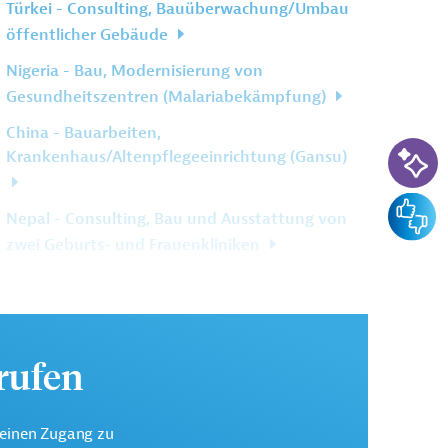
Türkei - Consulting, Bauüberwachung/Umbau
öffentlicher Gebäude
Nigeria - Bau, Modernisierung von
Gesundheitszentren (Malariabekämpfung)
China - Bauarbeiten,
KI-Su
Krankenhaus/Altenpflegeeinrichtung (Gansu)
Feedba
Nepal - Consulting, Bau und Ausstattung von
zwei Geburts- und Frauenkliniken
Weitere verwandte Inhalte anzeigen
urufen
keinen Zugang zu