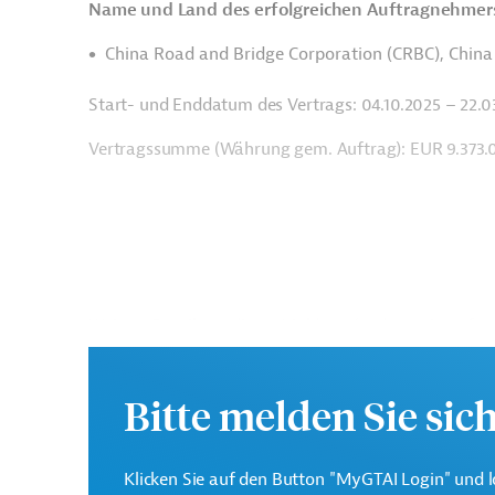
Name und Land des erfolgreichen Auftragnehmer
China Road and Bridge Corporation (CRBC), China
Start- und Enddatum des Vertrags:
04.10.2025 – 22.
Vertragssumme (Währung gem. Auftrag):
EUR 9.373.
Weitere Details zu dieser Meldung (und etwaig aufgef
AUS202310171044004 bitte bei Rückfragen bei Germa
Bitte melden Sie sic
Downloads
Klicken Sie auf den Button "MyGTAI Login" und l
AUS202310171044004 (1)