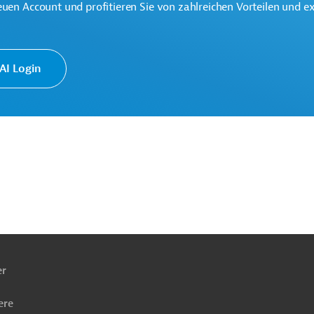
euen Account und profitieren Sie von zahlreichen Vorteilen und e
I Login
ergreifend
Bau, übergreifend
ach
ben
er
ere