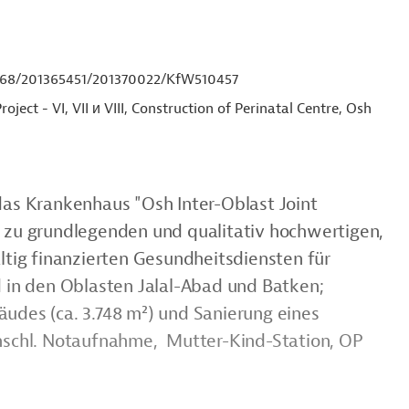
68/201365451/201370022/KfW510457
ject - VI, VII и VIII, Construction of Perinatal Centre, Osh
das Krankenhaus "Osh Inter-Oblast Joint
 zu grundlegenden und qualitativ hochwertigen,
ltig finanzierten Gesundheitsdiensten für
d in den Oblasten Jalal-Abad und Batken;
udes (ca. 3.748 m²) und Sanierung eines
nschl. Notaufnahme, Mutter-Kind-Station, OP