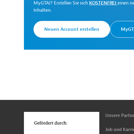
MyGTAI? Erstellen Sie sich
KOSTENFREI
einen n
(PDF; 285,5 KB)
Inhalten.
AUS202310171044004 (2)
(PDF; 183,2 KB)
Neuen Account erstellen
MyGTA
AUS202310171044004 (3)
(PDF; 46,8 KB)
Kirgisistan
Hochbau
Gesundheitswesen, üb
Baunebengewerbe
Ausschreibungen
n
Funktionen
o
Unsere Partn
Job und Karri