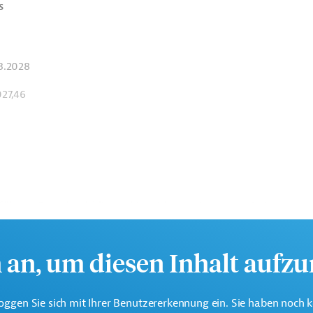
s
03.2028
027,46
ührten Downloads) liegen hier nicht vor. Interne gtai-Nr.
ny Trade and Invest angeben!
h an, um diesen Inhalt aufz
oggen Sie sich mit Ihrer Benutzererkennung ein. Sie haben noch 