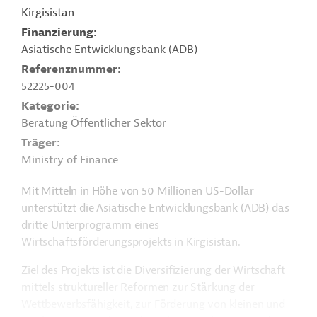
Kirgisistan
Finanzierung
Asiatische Entwicklungsbank (ADB)
Referenznummer
52225-004
Kategorie
Beratung Öffentlicher Sektor
Träger
Ministry of Finance
Mit Mitteln in Höhe von 50 Millionen US-Dollar
unterstützt die Asiatische Entwicklungsbank (ADB) das
dritte Unterprogramm eines
Wirtschaftsförderungsprojekts in Kirgisistan.
Ziel des Projekts ist die Diversifizierung der Wirtschaft
mittels struktureller Reformen zur Stärkung der
Wettbewerbsfähigkeit, zur Förderung von kleinen und