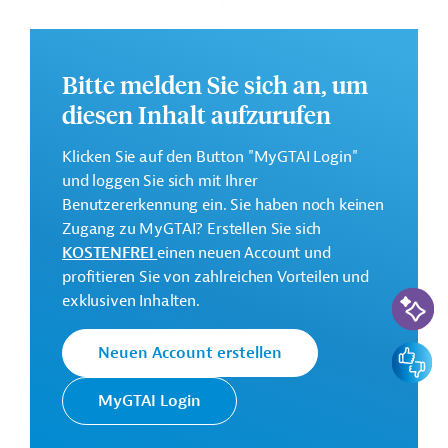
mittleren Unternehmen (KMU), zur Verbesserung der
Infrastruktur, zum Aufbau von industrie-relevanten
Kompetenzen sowie zur Verbesserung der Fiskalpolitik
und des Sozialschutzes.
Bitte melden Sie sich an, um
diesen Inhalt aufzurufen
Weitere Informationen zu dem Entwicklungsprojekt
finden Sie auf der
Webseite der ADB
.
Klicken Sie auf den Button "MyGTAI Login"
GTAI informiert über die
ADB
: Schwerpunkte,
und loggen Sie sich mit Ihrer
Regularien und praktische Hinweise zur
Benutzererkennung ein. Sie haben noch keinen
Geschäftsanbahnung
Zugang zu MyGTAI? Erstellen Sie sich
KOSTENFREI
einen neuen Account und
Gesamtkosten:
profitieren Sie von zahlreichen Vorteilen und
50 Millionen US-Dollar
KI-Suc
exklusiven Inhalten.
Geberbeitrag:
25 Millionen US-Dollar (Darlehen)
Feedbac
Neuen Account erstellen
25 Millionen US-Dollar (Zuschuss)
MyGTAI Login
Kontaktadressen