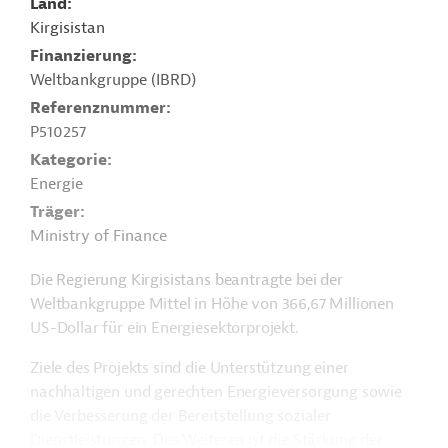
Land
Kirgisistan
Finanzierung
Weltbankgruppe (IBRD)
Referenznummer
P510257
Kategorie
Energie
Träger
Ministry of Finance
Die Regierung Kirgisistans beantragte bei der
Weltbankgruppe Mittel in Höhe von 366,67 Millionen
US-Dollar für ein Energiesektorprojekt.
Ziele des Projekts sind die Unterstützung einer
nachhaltigen und gerechten Energieversorgung sowie
die Verbesserung der
Bereitstellung sozialer
Dienstleistungen. Des Weiteren ist die Stärkung der