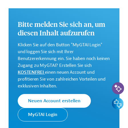
Tragfähigkeit der öffentlichen Finanzen, der
Klimaresilienz sowie des Geschäftsumfelds vorgesehen.
Weitere Informationen zu dem Entwicklungsprojekt
Bitte melden Sie sich an, um
finden Sie auf der
Webseite der Weltbankgruppe
diesen Inhalt aufzurufen
und im Originaldokument, das zum Download
bereitsteht.
Klicken Sie auf den Button "MyGTAI Login"
und loggen Sie sich mit Ihrer
GTAI informiert über die
W
eltbankgruppe
:
Benutzererkennung ein. Sie haben noch keinen
Schwerpunkte, Regularien und praktische Hinweise zur
Zugang zu MyGTAI? Erstellen Sie sich
Geschäftsanbahnung.
KOSTENFREI
einen neuen Account und
Gesamtkosten:
profitieren Sie von zahlreichen Vorteilen und
383,33 Millionen US-Dollar
KI-Suc
exklusiven Inhalten.
Geberbeitrag:
366,67 Millionen US-Dollar (Weltbankgruppe, Mittel;
Feedbac
Neuen Account erstellen
beantragt)
MyGTAI Login
Kontaktadressen