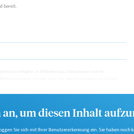
 bereit.
estitionsvorhaben in Mitteleuropa, Zentralasien und im
 Mittelmeerraum und hat zum Ziel, den Privatsektor zu stärken.
h an, um diesen Inhalt aufz
oggen Sie sich mit Ihrer Benutzererkennung ein. Sie haben noch 