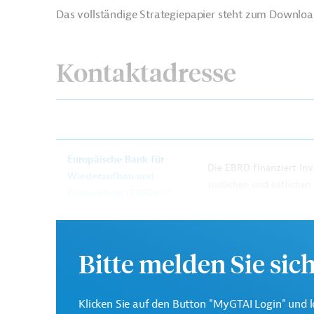
Das vollständige Strategiepapier steht zum Download
Kontaktadresse
Europäische Bank für
Die EBRD finanziert Inv
Wiederaufbau und
südlichen und östlichen
Entwicklung (EBRD)
Bitte melden Sie sic
Originaldokument:
Download
Klicken Sie auf den Button "MyGTAI Login" und l