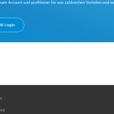
euen Account und profitieren Sie von zahlreichen Vorteilen und e
I Login
derung
Privatisierungsconsulting, PPP, BOT
reifend
Luft-, Klimaschutz
cklungszusammenarbeit
Projekte
ach
ben
er
ere