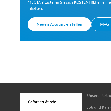
MyGTAI? Erstellen Sie sich
KOSTENFREI
einen n
Inhalten.
PRO202501151855702 (1)
(PDF; 1,7 MB)
Neuen Account erstellen
MyGTA
Kirgisistan
Wirtschafts-, Außenwirtschaftsför
Bau, übergreifend
Handel und Vertrieb, überg
Öffentliche Verwaltung und Regierung
Entwi
n
Funktionen
o
Unsere Partn
Job und Karri