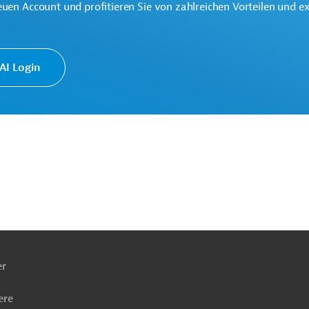
euen Account und profitieren Sie von zahlreichen Vorteilen und e
I Login
alt
Finanzierung
iche Verwaltung und Regierung
Finanzwesen
ach
ben
er
ere