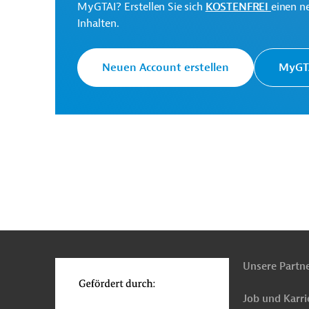
MyGTAI? Erstellen Sie sich
KOSTENFREI
einen n
Inhalten.
Ministry of Finance
Projektträger
Neuen Account erstellen
MyGTA
Kirgisistan
Öffentliche Finanzen, Staatshaush
Mikrofinanzwesen, Agrarkreditwesen
Öffentl
Projekte
n
Funktionen
o
Unsere Partn
Job und Karri