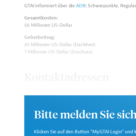
GTAI informiert über die
ADB
: Schwerpunkte, Regula
Gesamtkosten:
50 Millionen US-Dollar
Geberbeitrag:
43 Millionen US-Dollar (Darlehen)
7 Millionen US-Dollar (Zuschuss)
Kontaktadressen
Bitte melden Sie sic
Asiatische
Die ADB ist die wichtigs
Entwicklungsbank (ADB)
Region Asien und Pazifi
Klicken Sie auf den Button "MyGTAI Login" und l