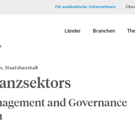
Für ausländische Unternehmen
Über
Länder
Branchen
Th
s
n, Staatshaushalt
nanzsektors
anagement and Governance
m