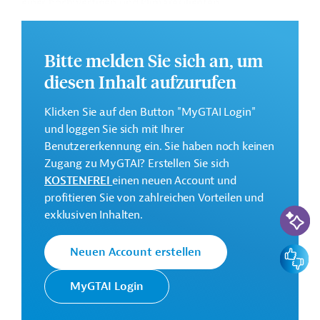
einer hochwertigen und klimaresilienten
Gesundheitsversorgung.
Weitere Informationen zu dem Entwicklungsprojekt
Bitte melden Sie sich an, um
finden Sie auf der
Webseite der ADB
und im
diesen Inhalt aufzurufen
Originaldokument, das zum Download bereitsteht.
GTAI informiert über die
ADB
: Schwerpunkte,
Klicken Sie auf den Button "MyGTAI Login"
Regularien und praktische Hinweise zur
und loggen Sie sich mit Ihrer
Geschäftsanbahnung.
Benutzererkennung ein. Sie haben noch keinen
Zugang zu MyGTAI? Erstellen Sie sich
Geberbeitrag:
KOSTENFREI
einen neuen Account und
11 Millionen US-Dollar (Zuschuss)
profitieren Sie von zahlreichen Vorteilen und
KI-Suc
exklusiven Inhalten.
Kontaktadressen
Feedbac
Neuen Account erstellen
MyGTAI Login
Die ADB ist die wichtigste