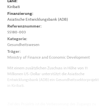
Land
Kiribati
Finanzierung
Asiatische Entwicklungsbank (ADB)
Referenznummer
55180-003
Kategorie
Gesundheitswesen
Träger
Ministry of Finance and Economic Development
Mit einem zusätzlichen Zuschuss in Höhe von 11
Millionen US-Dollar unterstützt die Asiatische
Entwicklungsbank (ADB) ein Gesundheitssektorprojekt
in Kiribati.
Ziel des Projekts ist die Verbesserung des Zugangs zu