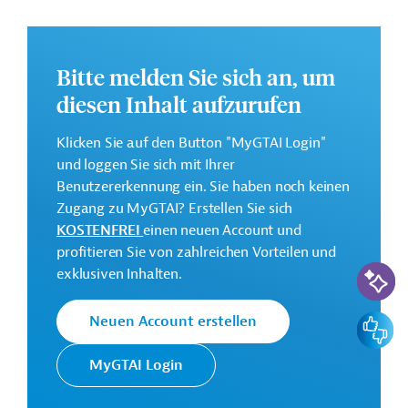
Zugang zu Energieversorgung ausbauen, Emissionen
verringen sowie einen nachhaltigen Verkehr und
sauberer Kochtechnologien fördern
Bitte melden Sie sich an, um
Weitere Informationen zu dem geplanten
diesen Inhalt aufzurufen
Entwicklungsprojekt finden Sie auf der
Webseite der
IDB
.
Klicken Sie auf den Button "MyGTAI Login"
und loggen Sie sich mit Ihrer
GTAI informiert über die
IDB
: Schwerpunkte, Regularien
Benutzererkennung ein. Sie haben noch keinen
und praktische Hinweise zur Geschäftsanbahnung.
Zugang zu MyGTAI? Erstellen Sie sich
Gesamtkosten:
KOSTENFREI
einen neuen Account und
150 Millionen US-Dollar
profitieren Sie von zahlreichen Vorteilen und
KI-Suc
exklusiven Inhalten.
Geberbeitrag:
150 Millionen US-Dollar (Darlehen; beantragt)
Feedbac
Neuen Account erstellen
Kontaktadresse
MyGTAI Login