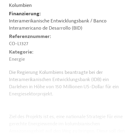
Kolumbien
Finanzierung
Interamerikanische Entwicklungsbank / Banco
Interamericano de Desarrollo (BID)
Referenznummer
CO-L1327
Kategorie
Energie
Die Regierung Kolumbiens beantragte bei der
Interamerikanischen Entwicklungsbank (IDB) ein
Darlehen in Höhe von 150 Millionen US-Dollar für ein
Energiesektorprojekt.
Ziel des Projekts ist es, eine nationale Strategie für eine
gerechte Energiewende im kolumbianischen
Amazonasgebiet auf den Weg zu bringen. Diese soll den