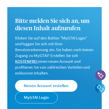
finden Sie auf der
Webseite der IDB
.
GTAI informiert über die
IDB
: Schwerpunkte, Regularien
und praktische Hinweise zur Geschäftsanbahnung.
Bitte melden Sie sich an, um
Gesamtkosten:
diesen Inhalt aufzurufen
2 Millionen US-Dollar
Klicken Sie auf den Button "MyGTAI Login"
Geberbeitrag:
und loggen Sie sich mit Ihrer
2 Millionen US-Dollar (Zuschuss)
Benutzererkennung ein. Sie haben noch keinen
Zugang zu MyGTAI? Erstellen Sie sich
Kontaktadresse
KOSTENFREI
einen neuen Account und
profitieren Sie von zahlreichen Vorteilen und
KI-Suc
exklusiven Inhalten.
Feedbac
Neuen Account erstellen
Die IDB ist die wichtigste
multilaterale
Interamerikanische
MyGTAI Login
Finanzierungsinstitution für
Entwicklungsbank
Entwicklungsprojekte in der
(IDB)