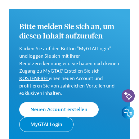
kooperatives System für ergebnisorientierte
Finanzierungsmechanismen entwickelt und erprobt
werden.
Bitte melden Sie sich an, um
Weitere Informationen zu dem geplanten
Entwicklungsprojekt finden Sie auf der
Webseite der
diesen Inhalt aufzurufen
IDB
.
Klicken Sie auf den Button "MyGTAI Login"
GTAI informiert über die
IDB
: Schwerpunkte, Regularien
und loggen Sie sich mit Ihrer
und praktische Hinweise zur Geschäftsanbahnung.
Benutzererkennung ein. Sie haben noch keinen
Gesamtkosten:
Zugang zu MyGTAI? Erstellen Sie sich
7 Millionen US-Dollar
KOSTENFREI
einen neuen Account und
profitieren Sie von zahlreichen Vorteilen und
Geberbeitrag:
KI-Suc
exklusiven Inhalten.
1 Million US-Dollar (Zuschuss; beantragt)
Feedbac
Neuen Account erstellen
Kontaktadresse
MyGTAI Login