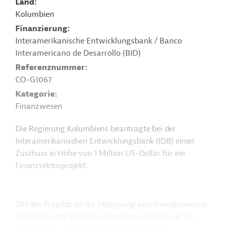
Land
Kolumbien
Finanzierung
Interamerikanische Entwicklungsbank / Banco
Interamericano de Desarrollo (BID)
Referenznummer
CO-G1067
Kategorie
Finanzwesen
Die Regierung Kolumbiens beantragte bei der
Interamerikanischen Entwicklungsbank (IDB) einen
Zuschuss in Höhe von 1 Million US-Dollar für ein
Finanzsektorprojekt.
Ziel des Projekts ist die Steigerung von Investitionen in
die biologische Vielfalt in Kolumbien. Dafür soll ein