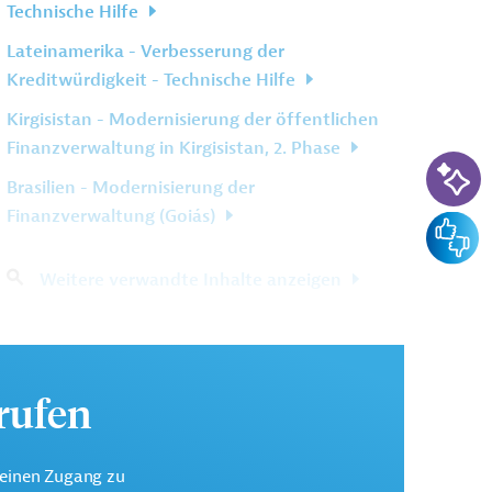
Technische Hilfe
Lateinamerika - Verbesserung der
Kreditwürdigkeit - Technische Hilfe
Kirgisistan - Modernisierung der öffentlichen
Finanzverwaltung in Kirgisistan, 2. Phase
KI-Su
Brasilien - Modernisierung der
Finanzverwaltung (Goiás)
Feedba
Weitere verwandte Inhalte anzeigen
urufen
keinen Zugang zu