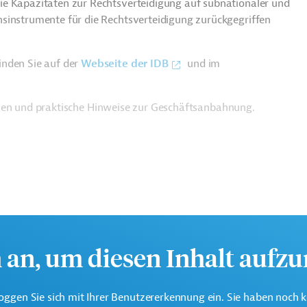
ie Kapazitäten zur Rechtsverteidigung auf subnationaler und
sinstrumente für die Rechtsverteidigung zurückgegriffen
inden Sie auf der
Webseite der IDB
und im
ien und praktische Hinweise zur Geschäftsanbahnung.
h an, um diesen Inhalt aufz
oggen Sie sich mit Ihrer Benutzererkennung ein. Sie haben noch 