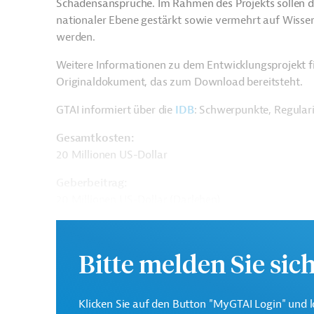
Schadensansprüche. Im Rahmen des Projekts sollen d
nationaler Ebene gestärkt sowie vermehrt auf Wissen
werden.
Weitere Informationen zu dem Entwicklungsprojekt f
Originaldokument, das zum Download bereitsteht.
GTAI informiert über die
IDB
: Schwerpunkte, Regular
Gesamtkosten:
20 Millionen US-Dollar
Geberbeitrag:
20 Millionen US-Dollar (Darlehen)
Kontaktadresse
Bitte melden Sie sic
Klicken Sie auf den Button "MyGTAI Login" und l