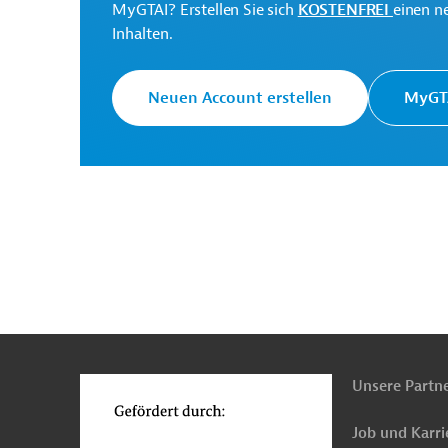
MyGTAI? Erstellen Sie sich
KOSTENFREI
einen n
Inhalten.
Interamerikanische
Die IDB ist die wichtigs
Entwicklungsbank (IDB)
Entwicklungsprojekte in
Neuen Account erstellen
MyGTA
Originaldokument:
Download
n
Funktionen
o
PRO202507071911672 (1)
(PDF; 1,0 MB)
Unsere Partn
Job und Karri