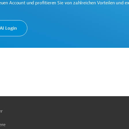
euen Account und profitieren Sie von zahlreichen Vorteilen und e
te multilaterale Finanzierungsinstitution für
 der Region Lateinamerika und Karibik.
I Login
ach
ben
er
ere