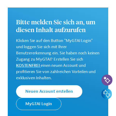
Geberbeitrag:
150 Millionen US-Dollar (Darlehen)
Bitte melden Sie sich an, um
diesen Inhalt aufzurufen
Kontaktadressen
Klicken Sie auf den Button "MyGTAI Login"
und loggen Sie sich mit Ihrer
Benutzererkennung ein. Sie haben noch keinen
Zugang zu MyGTAI? Erstellen Sie sich
Der OPEC Fonds für Internationale
KOSTENFREI
einen neuen Account und
Entwicklung wurde von den
profitieren Sie von zahlreichen Vorteilen und
OPEC Fonds
Mitgliedstaaten der Organisation
KI-Suc
exklusiven Inhalten.
erdölexportierender Länder zur
Finanzierung von Entwicklungshilfe
gegründet.
Feedbac
Neuen Account erstellen
MyGTAI Login
Kolumbien
Luft-, Klimaschutz