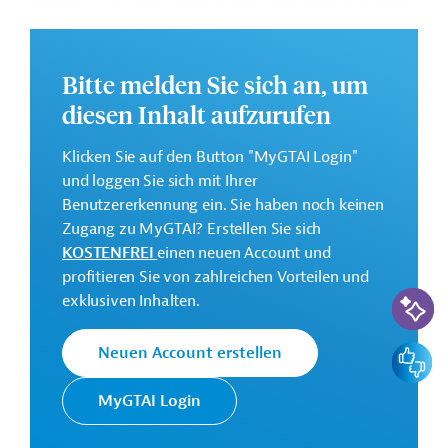
Verkehrs- und Energiesektor voranzutreiben, um so ein
günstiges Umfeld für den Einsatz von Investitionen des
Privatsektors zu schaffen, die auf Klimaschutz abzielen.
Bitte melden Sie sich an, um
Weitere Informationen zu dem geplanten
diesen Inhalt aufzurufen
Entwicklungsprojekt finden Sie auf der
Webseite der
IDB.
Klicken Sie auf den Button "MyGTAI Login"
Gesamtkosten:
und loggen Sie sich mit Ihrer
0,6 Millionen US-Dollar
Benutzererkennung ein. Sie haben noch keinen
Zugang zu MyGTAI? Erstellen Sie sich
Geberbeitrag:
KOSTENFREI
einen neuen Account und
0,6 Millionen US-Dollar (Zuschuss)
profitieren Sie von zahlreichen Vorteilen und
KI-Suc
exklusiven Inhalten.
Kontaktadresse
Feedbac
Neuen Account erstellen
MyGTAI Login
Die IDB ist die wichtigste
multilaterale
Interamerikanische