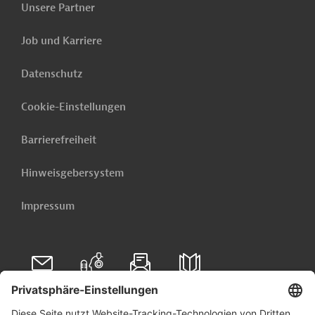
Unser E-Mail-Service liefert Ihnen täglich
Unsere Partner
die neuesten öffentlichen Ausschreibungen und Projekte
aus der ganzen Welt - direkt in Ihr Postfach.
Job und Karriere
Jetzt einrichten lassen
Datenschutz
Cookie-Einstellungen
Barrierefreiheit
Hinweisgebersystem
Impressum
Folgen Sie uns auf