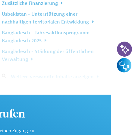
Zusätzliche Finanzierung
Usbekistan - Unterstützung einer
nachhaltigen territorialen Entwicklung
Bangladesch - Jahresaktionsprogramm
Bangladesch 2025
KI-Su
Bangladesch - Stärkung der öffentlichen
Verwaltung
Feedba
Weitere verwandte Inhalte anzeigen
urufen
keinen Zugang zu