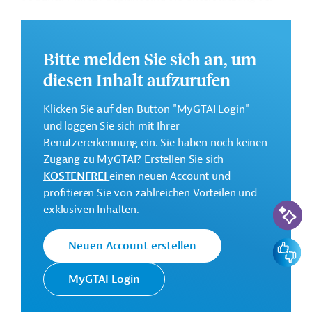
Verwaltungen auf allen Ebenen sowie die
Wiederherstellung des Wasserflusses in ausgewählten
Gebieten.
Bitte melden Sie sich an, um
Weitere Informationen zu dem Entwicklungsprojekt
diesen Inhalt aufzurufen
finden Sie auf der
Webseite der IDB
und im
Originaldokument, das zum Download bereitsteht.
Klicken Sie auf den Button "MyGTAI Login"
und loggen Sie sich mit Ihrer
Gesamtkosten:
Benutzererkennung ein. Sie haben noch keinen
49,8 Mio. US-Dollar
Zugang zu MyGTAI? Erstellen Sie sich
Geberbeitrag:
KOSTENFREI
einen neuen Account und
8,2 Mio. US-Dollar (Zuschuss)
profitieren Sie von zahlreichen Vorteilen und
KI-Suc
exklusiven Inhalten.
Kontaktadressen
Feedbac
Neuen Account erstellen
MyGTAI Login
Die IDB ist die wichtigste
multilaterale