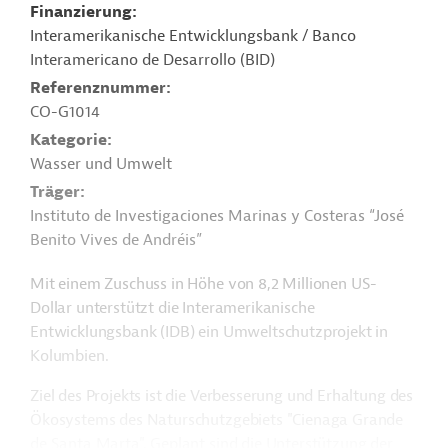
Finanzierung
Interamerikanische Entwicklungsbank / Banco
Interamericano de Desarrollo (BID)
Referenznummer
CO-G1014
Kategorie
Wasser und Umwelt
Träger
Instituto de Investigaciones Marinas y Costeras “José
Benito Vives de Andréis”
Mit einem Zuschuss in Höhe von 8,2 Millionen US-
Dollar unterstützt die Interamerikanische
Entwicklungsbank (IDB) ein Umweltschutzprojekt in
Kolumbien.
Ziel des Projekts ist die Verbesserung und Erhaltung des
Ökosystems des Naturschutzgebiets "Cienaga Grande
de Santa Marta". Geplant sind die Unterstützung der