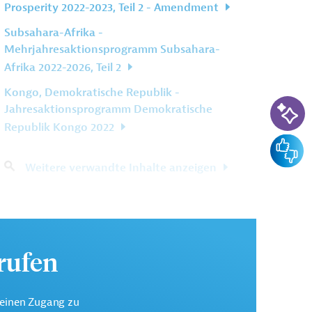
Prosperity 2022-2023, Teil 2 - Amendment
Subsahara-Afrika -
Mehrjahresaktionsprogramm Subsahara-
Afrika 2022-2026, Teil 2
Kongo, Demokratische Republik -
KI-Su
Jahresaktionsprogramm Demokratische
Republik Kongo 2022
Feedba
Weitere verwandte Inhalte anzeigen
urufen
keinen Zugang zu