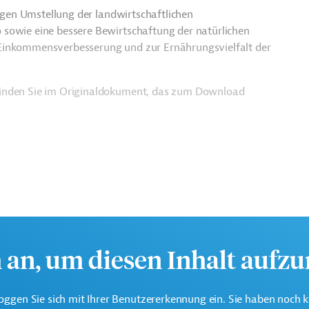
tigen Umstellung der landwirtschaftlichen
 sowie eine bessere Bewirtschaftung der natürlichen
 Einkommensverbesserung und zur Ernährungsvielfalt der
finden Sie im Originaldokument, das zum Download
h an, um diesen Inhalt aufz
oggen Sie sich mit Ihrer Benutzererkennung ein. Sie haben noch 