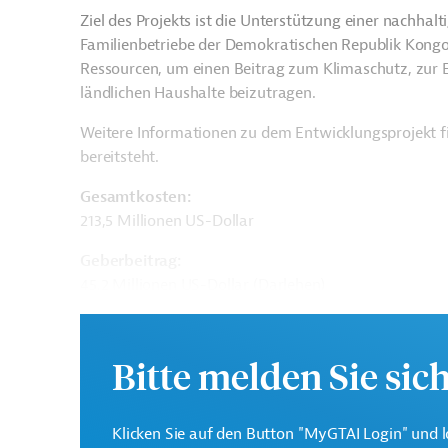
Ziel des Projekts ist die Unterstützung einer nachhal
Familienbetriebe der Demokratischen Republik Kongo
Ressourcen, um einen Beitrag zum Klimaschutz, zur
ländlichen Haushalte beizutragen.
Weitere Informationen zu dem Entwicklungsprojekt 
bereitsteht.
Gesamtkosten:
213,5 Millionen US-Dollar
Geberbeitrag:
45,2 Millionen US-Dollar (Darlehen)
Kontaktadressen
Bitte melden Sie sic
Klicken Sie auf den Button "MyGTAI Login" und l