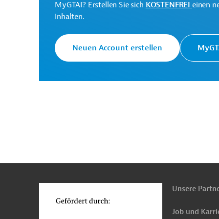
MyGTAI? Erstellen Sie sich
KOSTENFREI
einen n
Internationaler
Der IFAD ist eine Sonder
Inhalten.
Agrarentwicklungsfonds
Kleinbauern zu unterstü
(IFAD)
Neuen Account erstellen
MyGTA
Ministry of Agriculture
Projektträger
Originaldokument:
Kongo, Demokratische Republik
Land- und Fo
n
Funktionen
Land- und Forstwirtschaft, übergreifend
Armu
o
Natur- und Artenschutz, Ressourcenschonung
Unsere Partn
Klimawandel
Projekte
Job und Karri