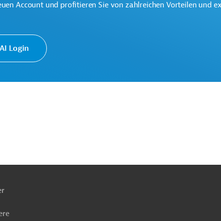
euen Account und profitieren Sie von zahlreichen Vorteilen und e
organisation der Vereinten Nationen und hat zum Ziel,
tzen.
I Login
rstwirtschaft
ach
tsbekämpfung
ben
Luft-, Klimaschutz
Nahrungsmittel, Getränke
er
ere