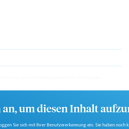
 Umsetzung von Entwicklungsprojekten für die belgische
rt Entwicklungsprojekte in Afrika und im Nahen Osten.
h an, um diesen Inhalt aufz
nachteiligter Gruppen
Soziale Entwicklung
rgreifend
Rechtsberatung
Familienplanung
oggen Sie sich mit Ihrer Benutzererkennung ein. Sie haben noch 