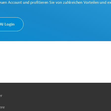
euen Account und profitieren Sie von zahlreichen Vorteilen und e
I Login
ach
ben
er
ere