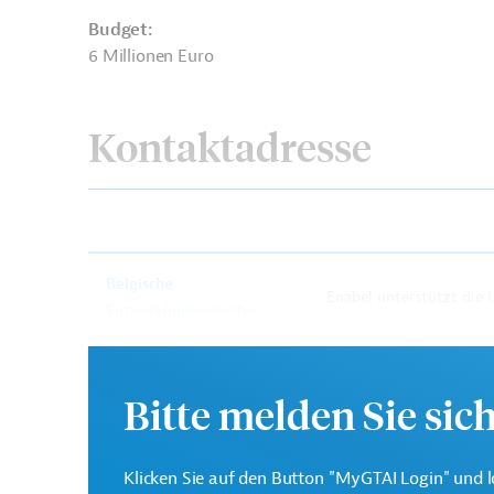
Budget:
6 Millionen Euro
Kontaktadresse
Belgische
Enabel unterstützt die
Entwicklungsagentur
Regierung. Sie finanzie
Enabel
Bitte melden Sie sic
Kongo, Demokratische Republik
Förderung be
Sozialverträglichkeit
Öffentlicher Sektor, übe
Klicken Sie auf den Button "MyGTAI Login" und l