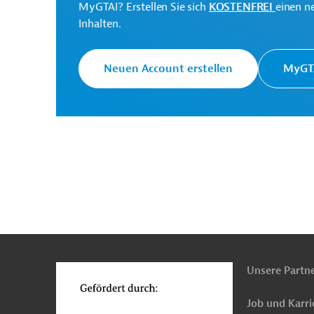
MyGTAI? Erstellen Sie sich
KOSTENFREI
einen n
Projekte
Inhalten.
Neuen Account erstellen
MyGTA
n
Funktionen
o
Unsere Partn
Job und Karri