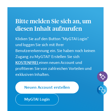
Abwasserentsorgung vorgesehen.
Die Durchführung des Projekts ist geplant von Juni 2023
bis Juni 2029.
Bitte melden Sie sich an, um
Weitere Informationen zu dem Entwicklungsprojekt
diesen Inhalt aufzurufen
finden Sie auf der
Webseite der Weltbankgruppe
und im Originaldokument, das zum Download
Klicken Sie auf den Button "MyGTAI Login"
bereitsteht.
und loggen Sie sich mit Ihrer
Gesamtkosten:
Benutzererkennung ein. Sie haben noch keinen
400 Millionen US-Dollar
Zugang zu MyGTAI? Erstellen Sie sich
KOSTENFREI
einen neuen Account und
Geberbeitrag:
profitieren Sie von zahlreichen Vorteilen und
400 Millionen US-Dollar (IDA, Kredit)
KI-Suc
exklusiven Inhalten.
Kontaktadressen
Feedbac
Neuen Account erstellen
MyGTAI Login
Die Weltbankgruppe ist eine der