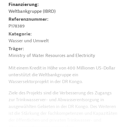
Finanzierung
Weltbankgruppe (IBRD)
Referenznummer
P178389
Kategorie
Wasser und Umwelt
Träger
Ministry of Water Resources and Electricity
Mit einem Kredit in Höhe von 400 Millionen US-Dollar
unterstützt die Weltbankgruppe ein
Wassersektorprojekt in der DR Kongo.
Ziele des Projekts sind die Verbesserung des Zugangs
zur Trinkwasserver- und Abwasserentsorgung in
ausgewählten Gebieten in der DR Kongo. Des Weiteren
ist die Stärkung der Fachkompetenzen und Kapazitäten
der öffentlichen und privaten Trinkwasser- und