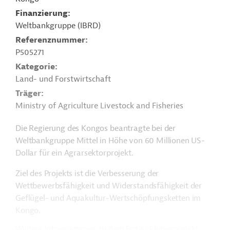
Finanzierung
Weltbankgruppe (IBRD)
Referenznummer
P505271
Kategorie
Land- und Forstwirtschaft
Träger
Ministry of Agriculture Livestock and Fisheries
Die Regierung des Kongos beantragte bei der
Weltbankgruppe Mittel in Höhe von 60 Millionen US-
Dollar für ein Agrarsektorprojekt.
Ziel des Projekts ist die Verbesserung der
Wettbewerbsfähigkeit und Widerstandsfähigkeit der
Geflügel- und Aquakultur-Wertschöpfungsketten im
Kongo.
Weitere Informationen zu dem Entwicklungsprojekt