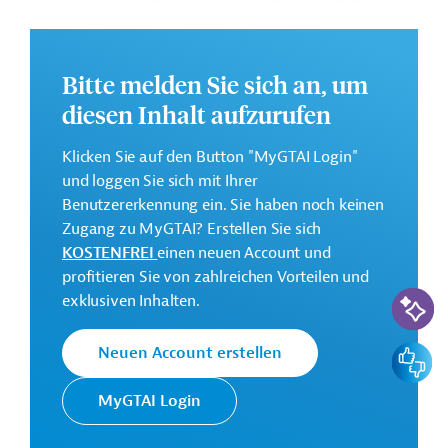
finden Sie auf der
Webseite der Weltbankgruppe
und im Originaldokument, das zum Download
bereitsteht.
Bitte melden Sie sich an, um
GTAI informiert über die
W
eltbankgruppe
:
diesen Inhalt aufzurufen
Schwerpunkte, Regularien und praktische Hinweise zur
Geschäftsanbahnung.
Klicken Sie auf den Button "MyGTAI Login"
und loggen Sie sich mit Ihrer
Gesamtkosten:
Benutzererkennung ein. Sie haben noch keinen
69,3 Millionen US-Dollar
Zugang zu MyGTAI? Erstellen Sie sich
Geberbeitrag:
KOSTENFREI
einen neuen Account und
25 Millionen US-Dollar (IBRD, Darlehen; beantragt)
profitieren Sie von zahlreichen Vorteilen und
KI-Suc
35 Millionen US-Dollar (IDA, Kredit; beantragt)
exklusiven Inhalten.
Kontaktadressen
Feedbac
Neuen Account erstellen
MyGTAI Login