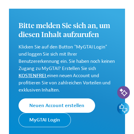
als Handelspartner innerhalb Afrikas und auf
internationaler Ebene sowie die Armutsbekämpfung
und Stärkung der Menschenrechte.
Bitte melden Sie sich an, um
Weitere Informationen über das
diesen Inhalt aufzurufen
Jahresaktionsprogramm finden Sie in den
Originaldokumenten, die zum Download bereitstehen.
Klicken Sie auf den Button "MyGTAI Login"
Bei Fragen wenden Sie sich bitte an das Brüsseler Büro
und loggen Sie sich mit Ihrer
von Germany Trade & Invest unter bruessel@gtai.de.
Benutzererkennung ein. Sie haben noch keinen
Zugang zu MyGTAI? Erstellen Sie sich
Gesamtkosten:
KOSTENFREI
einen neuen Account und
40 Millionen Euro
profitieren Sie von zahlreichen Vorteilen und
KI-Suc
exklusiven Inhalten.
Kontaktadresse
Feedbac
Neuen Account erstellen
MyGTAI Login
Europäische
Generaldirektion Internationale
Kommission
Partnerschaften (GD INTPA)