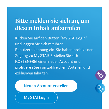
Übergang zu einer grünen, diversifizierten und
digitalen Wirtschaft, mit Fokus auf Agrar-
und Forstsektor und Digitalisierung, inklusive der
Bitte melden Sie sich an, um
Verbesserung des Geschäftsklimas und der
diesen Inhalt aufzurufen
Förderung des internationalen Handels;
Nachhaltige Bewirtschaftung der natürlichen
Klicken Sie auf den Button "MyGTAI Login"
Ressourcen, Erhaltung der Biodiversität und
und loggen Sie sich mit Ihrer
Bekämpfung des Klimawandels, inklusive der
Benutzererkennung ein. Sie haben noch keinen
Verbesserung der Klimaresilienz und der Förderung
Zugang zu MyGTAI? Erstellen Sie sich
erneuerbarer Energien;
KOSTENFREI
einen neuen Account und
Förderung der Demokratie, Menschenrechte und
profitieren Sie von zahlreichen Vorteilen und
partizipativen Regierungsführung, inklusive des
KI-Suc
exklusiven Inhalten.
Schutzes gefährdeter Bevölkerungsgruppen und der
Stärkung der Zivilgesellschaft.
Feedbac
Neuen Account erstellen
Weitere Informationen über das
MyGTAI Login
Mehrjahresrichtprogramm finden Sie in dem
Originaldokument, das zum Download bereitsteht.