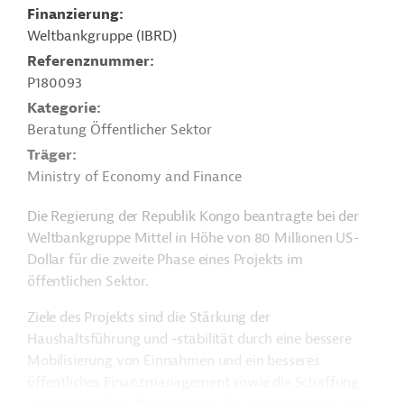
Finanzierung
Weltbankgruppe (IBRD)
Referenznummer
P180093
Kategorie
Beratung Öffentlicher Sektor
Träger
Ministry of Economy and Finance
Die Regierung der Republik Kongo beantragte bei der
Weltbankgruppe Mittel in Höhe von 80 Millionen US-
Dollar für die zweite Phase eines Projekts im
öffentlichen Sektor.
Ziele des Projekts sind die Stärkung der
Haushaltsführung und -stabilität durch eine bessere
Mobilisierung von Einnahmen und ein besseres
öffentliches Finanzmanagement sowie die Schaffung