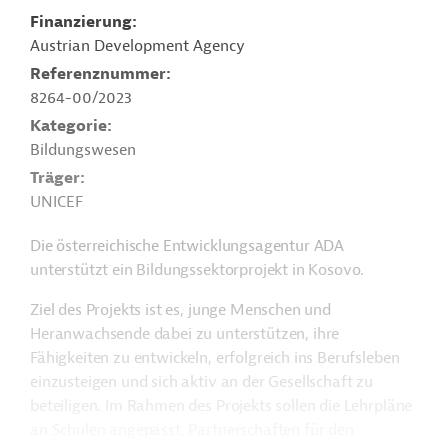
Finanzierung
Austrian Development Agency
Referenznummer
8264-00/2023
Kategorie
Bildungswesen
Träger
UNICEF
Die österreichische Entwicklungsagentur ADA
unterstützt ein Bildungssektorprojekt in Kosovo.
Ziel des Projekts ist es, junge Menschen und
Heranwachsende dabei zu unterstützen, ihre
Fähigkeiten zu entwickeln, erfolgreich ins Berufsleben
einzusteigen und sich aktiv an der Gesellschaft zu
beteiligen.
Im Rahmen des Projekts sollen die Lehrpläne
an Schulen angepasst, Partnerschaften für den