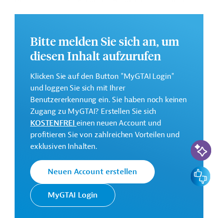
Übergang von der Schule ins Berufsleben erweitert
sowie die IKT-Kompetenzen von Jugendlichen gestärkt
werden.
Bitte melden Sie sich an, um
Die Durchführung des Projekts ist bis Dezember 2026
diesen Inhalt aufzurufen
geplant.
Weitere Informationen zu dem Entwicklungsprojekt
Klicken Sie auf den Button "MyGTAI Login"
finden Sie auf der
Webseite der ADA
.
und loggen Sie sich mit Ihrer
Benutzererkennung ein. Sie haben noch keinen
GTAI informiert über die
ADA
: Schwerpunkte,
Zugang zu MyGTAI? Erstellen Sie sich
Regularien und praktische Hinweise zur
KOSTENFREI
einen neuen Account und
Geschäftsanbahnung.
profitieren Sie von zahlreichen Vorteilen und
KI-Suc
Geberbeitrag:
exklusiven Inhalten.
1,5 Millionen Euro
Feedbac
Neuen Account erstellen
Kontaktadressen
MyGTAI Login