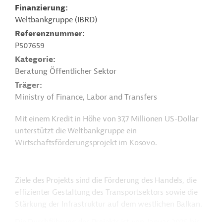
Finanzierung
Weltbankgruppe (IBRD)
Referenznummer
P507659
Kategorie
Beratung Öffentlicher Sektor
Träger
Ministry of Finance, Labor and Transfers
Mit einem Kredit in Höhe von 37,7 Millionen US-Dollar
unterstützt die Weltbankgruppe ein
Wirtschaftsförderungsprojekt im Kosovo.
Ziele des Projekts sind die Förderung des Handels, die
effizienter Gestaltung des Transportsektors sowie die
Stärkung der Infrastruktur auf dem westlichen Balkan.