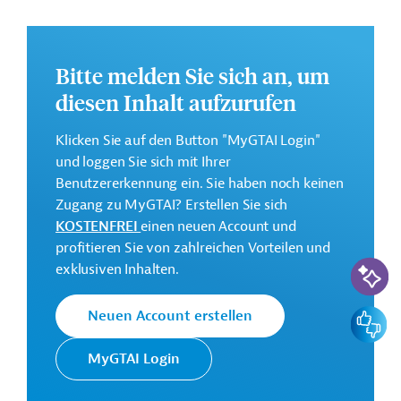
Weltbankgruppe verfolgte Strategie bei der
Unterstützung des Landes.
Das vollständige Strategiepapier steht zum Download
Bitte melden Sie sich an, um
bereit.
diesen Inhalt aufzurufen
Kontaktadresse
Klicken Sie auf den Button "MyGTAI Login"
und loggen Sie sich mit Ihrer
Benutzererkennung ein. Sie haben noch keinen
Zugang zu MyGTAI? Erstellen Sie sich
KOSTENFREI
einen neuen Account und
Die Weltbankgruppe ist eine der
profitieren Sie von zahlreichen Vorteilen und
KI-Suc
Weltbank
weltweit größten multilateralen
exklusiven Inhalten.
Entwicklungsorganisationen.
Feedbac
Neuen Account erstellen
Originaldokument:
MyGTAI Login