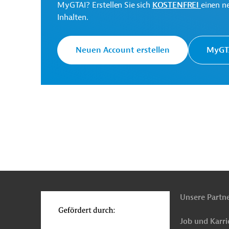
MyGTAI? Erstellen Sie sich
KOSTENFREI
einen n
Inhalten.
Ministry of Justice and
Projektträger
Public Administration
Neuen Account erstellen
MyGTA
State Geodetic
Projektträger
Administration
Originaldokument:
Download
n
Funktionen
o
PRO202403191742964 (1)
Unsere Partn
(PDF; 787,8 KB)
Job und Karri