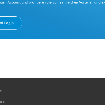
euen Account und profitieren Sie von zahlreichen Vorteilen und e
I Login
ach
ben
er
ere